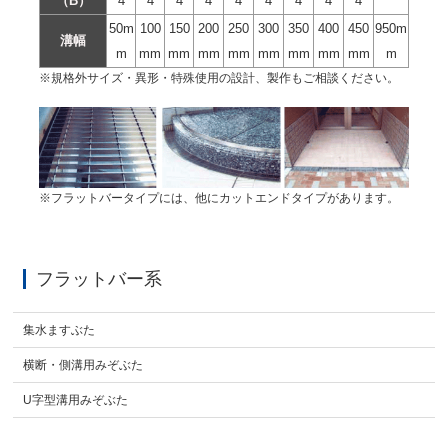
（B）
4
4
4
4
4
4
4
4
4
50m
100
150
200
250
300
350
400
450
950m
溝幅
m
mm
mm
mm
mm
mm
mm
mm
mm
m
※規格外サイズ・異形・特殊使用の設計、製作もご相談ください。
※フラットバータイプには、他にカットエンドタイプがあります。
フラットバー系
集水ますぶた
横断・側溝用みぞぶた
U字型溝用みぞぶた