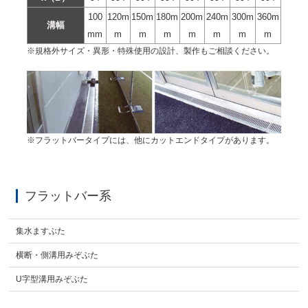
100
120m
150m
180m
200m
240m
300m
360m
溝幅
mm
m
m
m
m
m
m
m
※規格外サイズ・異形・特殊使用の設計、製作もご相談ください。
※フラットバータイプには、他にカットエンドタイプがあります。
フラットバー系
集水ますぶた
横断・側溝用みぞぶた
U字型溝用みぞぶた