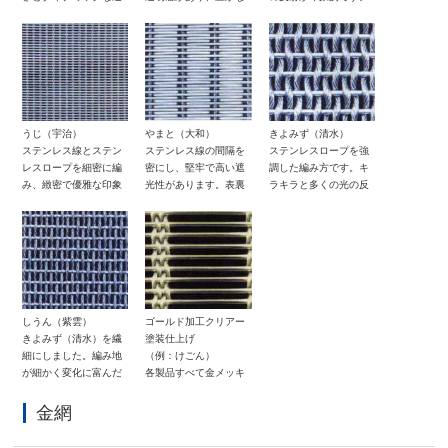
明感を与えます。
印象を与えます。
うじ（宇治）
やまと（大和）
きよみず（清水）
ステンレス線とステン
ステンレス線の間隔を
ステンレスロープを強
レスロープを細密に編
密にし、堅牢で高い遮
調した編み方です。キ
み、緻密で優雅な印象
光性があります。表裏
ラキラと多くの光の反
を与えます。
面の表情が異なりま
射を生み出します。
す。
しうん（紫雲）
ゴールド加工クリアー
きよみず（清水）を繊
塗装仕上げ
細にしました。編み地
（例：けごん）
が細かく変化に富んだ
各製品すべて金メッキ
表面が特徴です。
仕上げができます。
金網