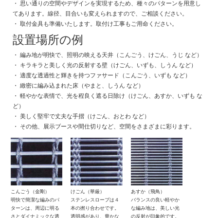
・ 思い通りの空間やデザインを実現するため、種々のパターンを用意し
てあります。線径、目合いも変えられますので、ご相談ください。
・ 取付金具も準備いたします。取付け工事もご用命ください。
設置場所の例
・ 編み地が明快で、照明の映える天井（こんごう、けごん、うじ など）
・ キラキラと美しく光の反射する壁（けごん、いずも、しうん など）
・ 適度な透過性と輝きを持つファサード（こんごう、いずも など）
・ 緻密に編み込まれた床（やまと、しうん など）
・ 軽やかな表情で、光を程良く遮る日除け（けごん、あすか、いずも な
ど）
・ 美しく堅牢で丈夫な手摺（けごん、おとわ など）
・ その他、展示ブースや間仕切りなど、空間をさまざまに彩ります。
こんごう（金剛）
けごん（華厳）
あすか（飛鳥）
明快で簡潔な編みのパ
ステンレスロープは４
バランスの良い軽やか
ターンは、周辺に明る
本の撚り合わせです。
な編み地は、美しい光
さとダイナミックな透
透明感があり、豊かな
の反射が印象的です。